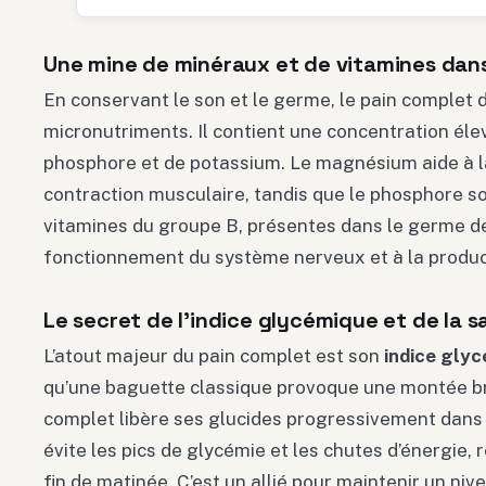
Une mine de minéraux et de vitamines dans
En conservant le son et le germe, le pain complet
micronutriments. Il contient une concentration él
phosphore et de potassium. Le magnésium aide à la
contraction musculaire, tandis que le phosphore so
vitamines du groupe B, présentes dans le germe de
fonctionnement du système nerveux et à la product
Le secret de l’indice glycémique et de la s
L’atout majeur du pain complet est son
indice glyc
qu’une baguette classique provoque une montée brut
complet libère ses glucides progressivement dans l
évite les pics de glycémie et les chutes d’énergie,
fin de matinée. C’est un allié pour maintenir un niv