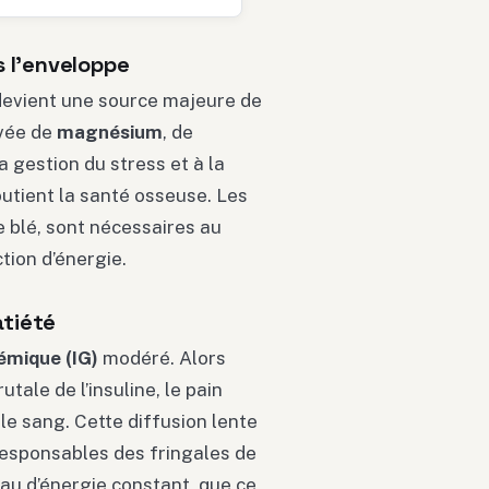
 l’enveloppe
 devient une source majeure de
evée de
magnésium
, de
 gestion du stress et à la
utient la santé osseuse. Les
 blé, sont nécessaires au
ion d’énergie.
atiété
émique (IG)
modéré. Alors
ale de l’insuline, le pain
e sang. Cette diffusion lente
 responsables des fringales de
eau d’énergie constant, que ce