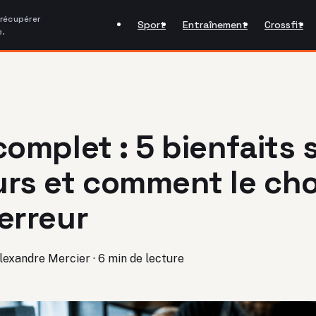
 récupérer
Sport
Entraînement
Crossfit
e.
complet : 5 bienfaits 
rs et comment le cho
erreur
lexandre Mercier
·
6 min de lecture