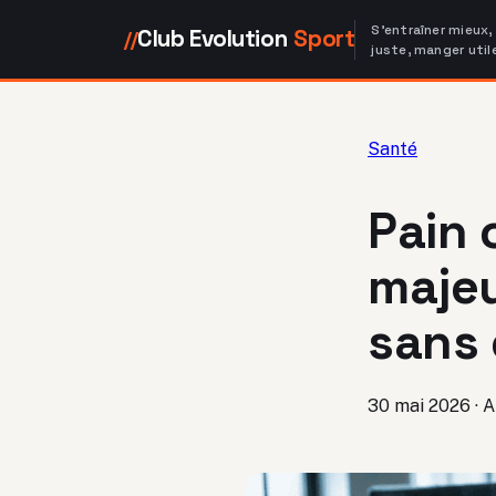
S'entraîner mieux,
Club Evolution
Sport
//
juste, manger util
Santé
Pain 
majeu
sans 
30 mai 2026
·
A