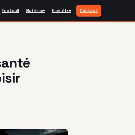
Football
Nutrition
Bien-être
Contact
santé
isir