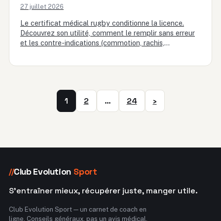
27 juillet 2026
Le certificat médical rugby conditionne la licence.
Découvrez son utilité, comment le remplir sans erreur
et les contre-indications (commotion, rachis,
neurologie…) qui peuvent retarder ou bloquer…
1
2
…
24
›
Club Evolution
Sport
//
S'entraîner mieux, récupérer juste, manger utile.
Club Evolution Sport — un carnet de coach en
ligne. Conseils généraux, pas un avis médical.