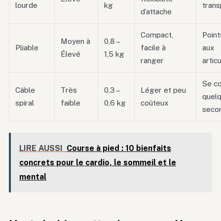
lourde
kg
trans
d’attache
Compact,
Point
Moyen à
0,8 –
Pliable
facile à
aux
Élevé
1,5 kg
ranger
artic
Se c
Câble
Très
0,3 –
Léger et peu
quel
spiral
faible
0,6 kg
coûteux
seco
LIRE AUSSI
Course à pied : 10 bienfaits
concrets pour le cardio, le sommeil et le
mental