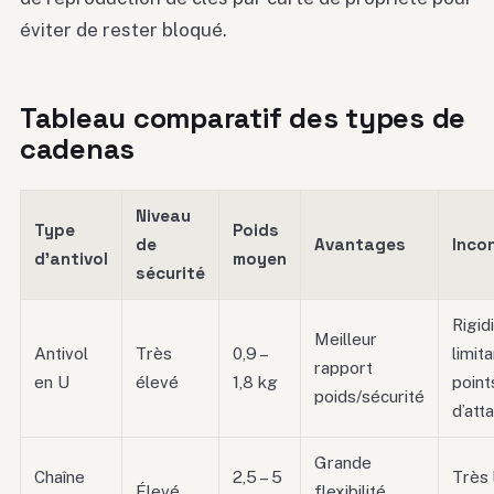
éviter de rester bloqué.
Tableau comparatif des types de
cadenas
Niveau
Type
Poids
de
Avantages
Inco
d’antivol
moyen
sécurité
Rigid
Meilleur
Antivol
Très
0,9 –
limita
rapport
en U
élevé
1,8 kg
point
poids/sécurité
d’att
Grande
Chaîne
2,5 – 5
Très 
Élevé
flexibilité