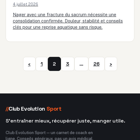
4 juillet 2026
Nager avec une fracture du sacrum nécessite une
consolidation confirmée. Douleur, stabilité et conseils
clés pour une reprise aquatique sans risque.
‹
1
2
3
…
26
›
Club Evolution
Sport
//
S'entraîner mieux, récupérer juste, manger utile.
Club Evolution Sport — un carnet de coach en
ligne. Conseils généraux, pas un avis médical.