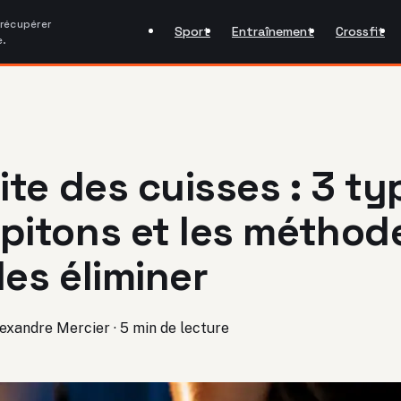
 récupérer
Sport
Entraînement
Crossfit
e.
lite des cuisses : 3 t
pitons et les méthod
les éliminer
exandre Mercier
·
5 min de lecture