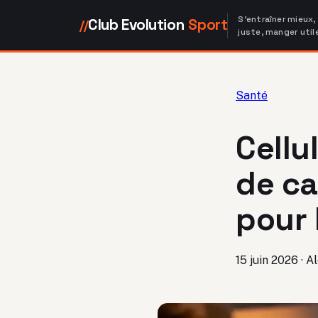
S'entraîner mieux,
Club Evolution
Sport
//
juste, manger util
Santé
Cellu
de ca
pour 
15 juin 2026
·
Al