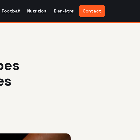
Football
Nutrition
Bien-être
Contact
ypes
es