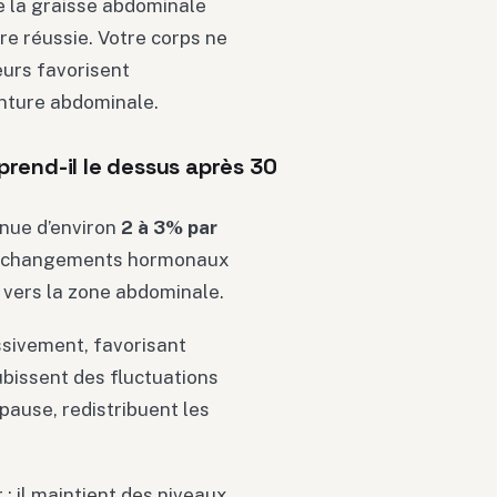
 la graisse abdominale
re réussie. Votre corps ne
eurs favorisent
inture abdominale.
rend-il le dessus après 30
inue d’environ
2 à 3% par
de changements hormonaux
s vers la zone abdominale.
sivement, favorisant
ubissent des fluctuations
ause, redistribuent les
: il maintient des niveaux