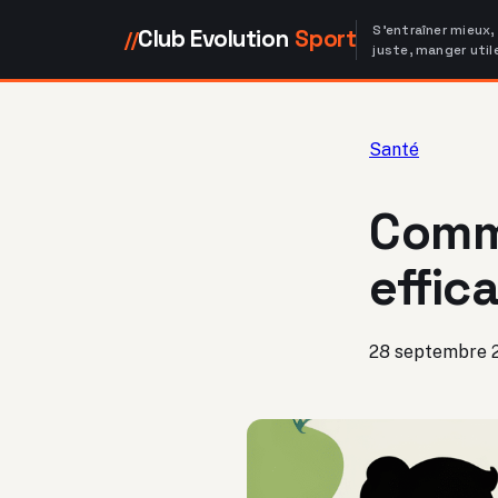
S'entraîner mieux,
Club Evolution
Sport
//
juste, manger util
Santé
Comm
effic
28 septembre 