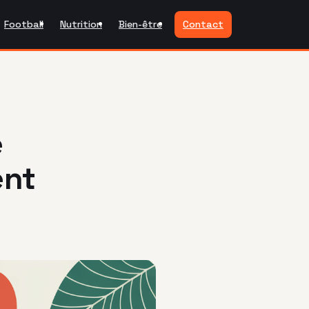
Football
Nutrition
Bien-être
Contact
e
ent