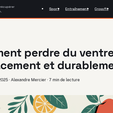
 récupérer
Sport
Entraînement
Crossfit
e.
ent perdre du ventr
acement et durablem
2025
·
Alexandre Mercier
·
7 min de lecture