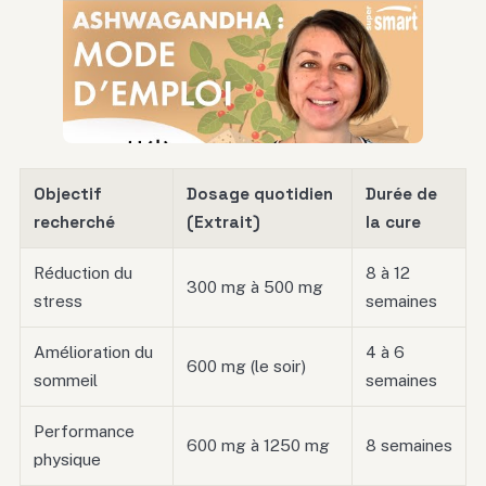
Objectif
Dosage quotidien
Durée de
recherché
(Extrait)
la cure
Réduction du
8 à 12
300 mg à 500 mg
stress
semaines
Amélioration du
4 à 6
600 mg (le soir)
sommeil
semaines
Performance
600 mg à 1250 mg
8 semaines
physique