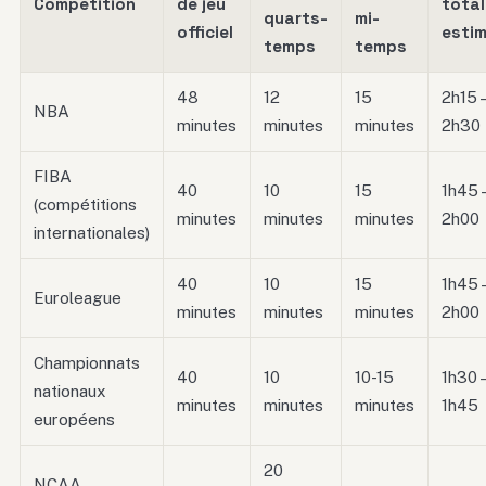
Compétition
de jeu
total
quarts-
mi-
officiel
esti
temps
temps
48
12
15
2h15 
NBA
minutes
minutes
minutes
2h30
FIBA
40
10
15
1h45 
(compétitions
minutes
minutes
minutes
2h00
internationales)
40
10
15
1h45 
Euroleague
minutes
minutes
minutes
2h00
Championnats
40
10
10-15
1h30 
nationaux
minutes
minutes
minutes
1h45
européens
20
NCAA