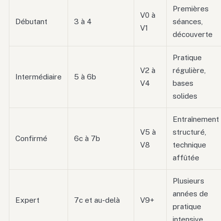
Premières
V0 à
Débutant
3 à 4
séances,
V1
découverte
Pratique
V2 à
régulière,
Intermédiaire
5 à 6b
V4
bases
solides
Entraînement
V5 à
structuré,
Confirmé
6c à 7b
V8
technique
affûtée
Plusieurs
années de
Expert
7c et au-delà
V9+
pratique
intensive