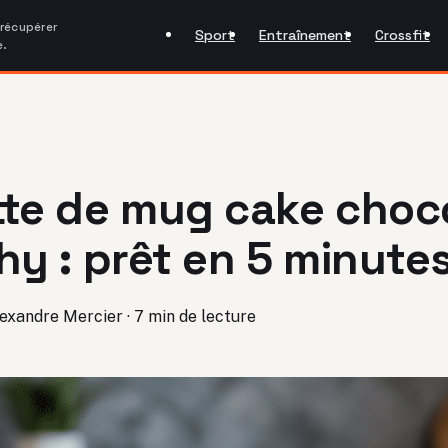
 récupérer
Sport
Entraînement
Crossfit
e.
te de mug cake choc
hy : prêt en 5 minute
exandre Mercier
·
7 min de lecture