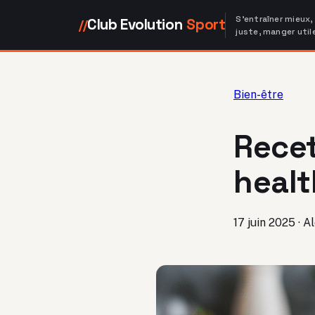
S'entraîner mieux,
Club Evolution
Sport
//
juste, manger util
Bien-être
Recet
healt
17 juin 2025
·
Al