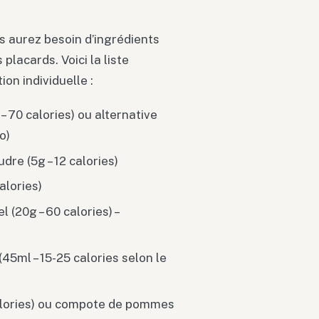
s aurez besoin d’ingrédients
lacards. Voici la liste
on individuelle :
– 70 calories) ou alternative
o)
dre (5g – 12 calories)
alories)
l (20g – 60 calories) –
(45ml – 15-25 calories selon le
8 calories) ou compote de pommes