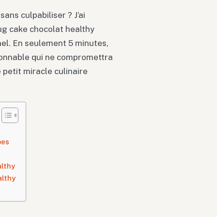
ans culpabiliser ? J’ai
ug cake chocolat healthy
nnel. En seulement 5 minutes,
sonnable qui ne compromettra
petit miracle culinaire
pes
lthy
althy