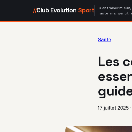
S'entraîner mieux,
Club Evolution
Sport
//
juste, manger util
Santé
Les c
essen
guide
17 juillet 2025
·