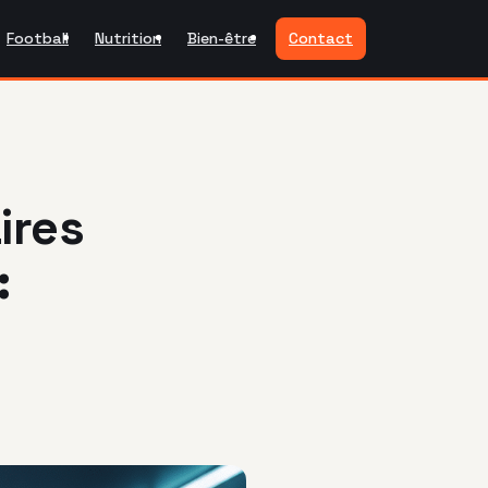
Football
Nutrition
Bien-être
Contact
ires
: