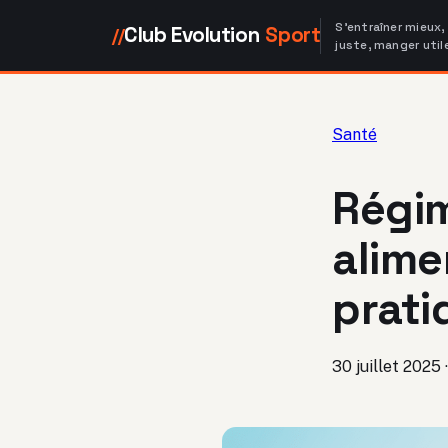
S'entraîner mieux,
Club Evolution
Sport
//
juste, manger util
Santé
Régim
alime
prati
30 juillet 2025
·