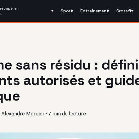
 récupérer
Sport
Entraînement
Crossfit
e.
e sans résidu : défini
nts autorisés et guid
que
Alexandre Mercier
·
7 min de lecture