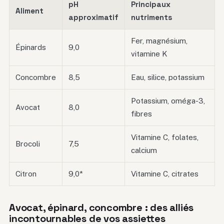
pH
Principaux
Aliment
approximatif
nutriments
Fer, magnésium,
Épinards
9,0
vitamine K
Concombre
8,5
Eau, silice, potassium
Potassium, oméga-3,
Avocat
8,0
fibres
Vitamine C, folates,
Brocoli
7,5
calcium
Citron
9,0*
Vitamine C, citrates
Avocat, épinard, concombre : des alliés
incontournables de vos assiettes