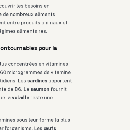
ouvrir les besoins en
le de nombreux aliments
ent entre produits animaux et
régimes alimentaires.
contournables pour la
plus concentrées en vitamines
 60 microgrammes de vitamine
tidiens. Les
sardines
apportent
nte de B6. Le
saumon
fournit
ue la
volaille
reste une
tamines sous leur forme la plus
par l’organisme. Les
œufs