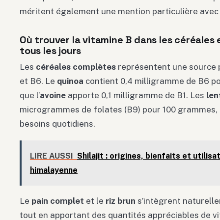
méritent également une mention particulière avec l
Où trouver la vitamine B dans les céréales
tous les jours
Les
céréales complètes
représentent une source p
et B6. Le
quinoa
contient 0,4 milligramme de B6 po
que l’
avoine
apporte 0,1 milligramme de B1. Les
len
microgrammes de folates (B9) pour 100 grammes, c
besoins quotidiens.
LIRE AUSSI
Shilajit : origines, bienfaits et utilis
himalayenne
Le
pain complet
et le
riz brun
s’intègrent naturell
tout en apportant des quantités appréciables de v