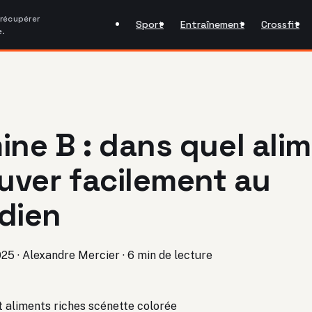
 récupérer
Sport
Entraînement
Crossfit
e.
ine B : dans quel ali
ouver facilement au
dien
025
·
Alexandre Mercier
·
6 min de lecture