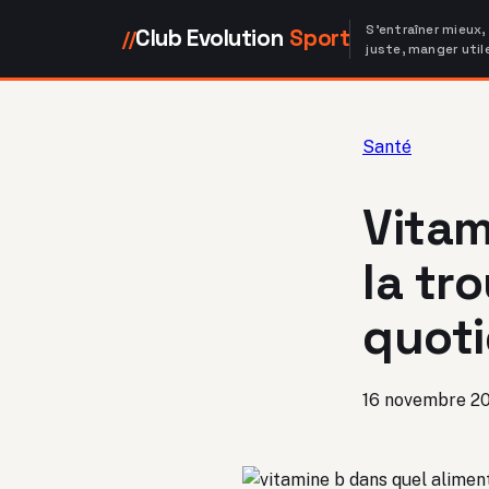
S'entraîner mieux,
Club Evolution
Sport
//
juste, manger util
Santé
Vitam
la tr
quoti
16 novembre 2