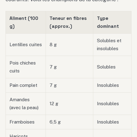
Aliment (100
Teneur en fibres
Type
g)
(approx.)
dominant
Solubles et
Lentilles cuites
8 g
insolubles
Pois chiches
7 g
Solubles
cuits
Pain complet
7 g
Insolubles
Amandes
12 g
Insolubles
(avec la peau)
Framboises
6,5 g
Insolubles
Haricots