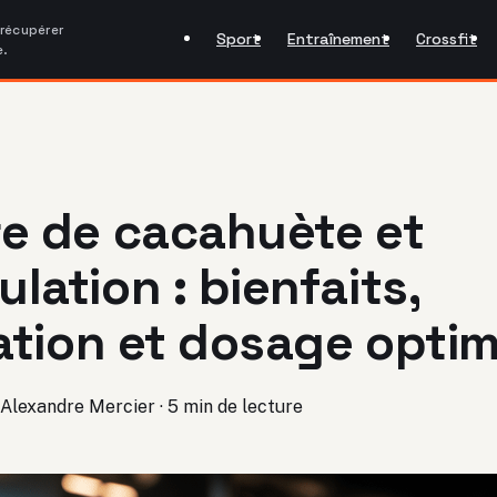
 récupérer
Sport
Entraînement
Crossfit
e.
e de cacahuète et
lation : bienfaits,
sation et dosage optim
Alexandre Mercier
·
5 min de lecture