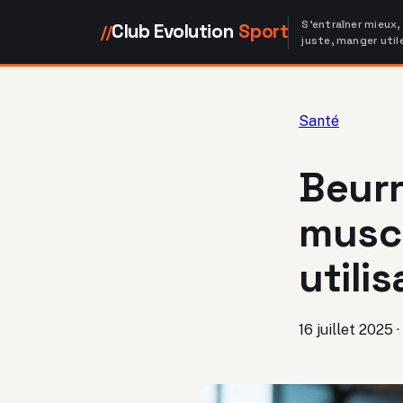
S'entraîner mieux,
Club Evolution
Sport
//
juste, manger util
Santé
Beurr
muscu
utili
16 juillet 2025
·