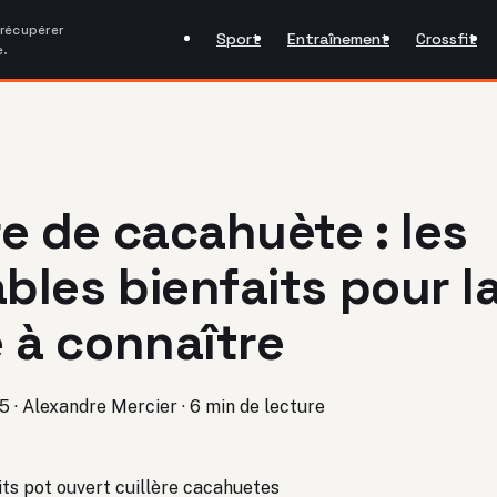
 récupérer
Sport
Entraînement
Crossfit
e.
e de cacahuète : les
ables bienfaits pour l
 à connaître
25
·
Alexandre Mercier
·
6 min de lecture