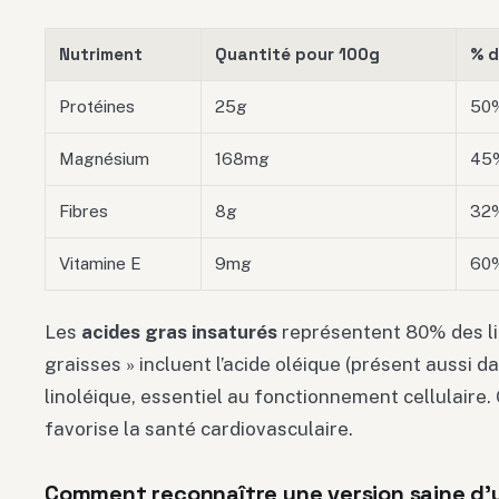
Nutriment
Quantité pour 100g
% d
Protéines
25g
50
Magnésium
168mg
45
Fibres
8g
32
Vitamine E
9mg
60
Les
acides gras insaturés
représentent 80% des li
graisses » incluent l’acide oléique (présent aussi dans
linoléique, essentiel au fonctionnement cellulaire.
favorise la santé cardiovasculaire.
Comment reconnaître une version saine d’