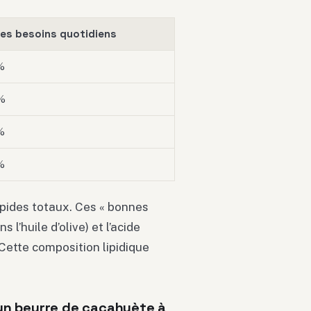
es besoins quotidiens
%
%
%
%
pides totaux. Ces « bonnes
 l’huile d’olive) et l’acide
 Cette composition lipidique
un beurre de cacahuète à