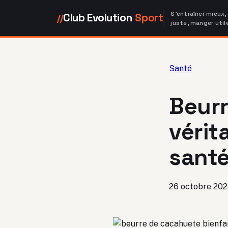
S'entraîner mieux,
Club Evolution
Sport
//
juste, manger util
Santé
Beurr
vérit
santé
26 octobre 20