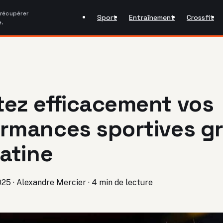
 récupérer
Sport
Entraînement
Crossfit
e.
ez efficacement vos
rmances sportives gr
éatine
025
·
Alexandre Mercier
·
4 min de lecture