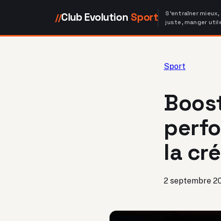
S'entraîner mieux,
Club Evolution
Sport
//
juste, manger util
Sport
Boost
perfo
la cr
2 septembre 2