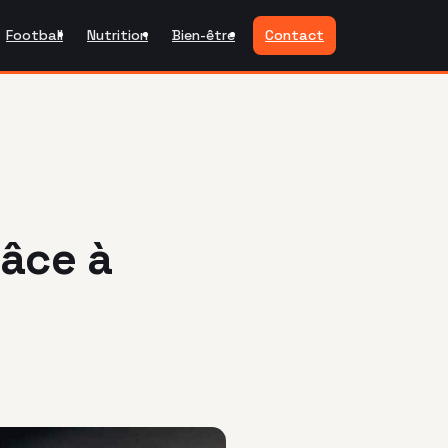
Football
Nutrition
Bien-être
Contact
âce à