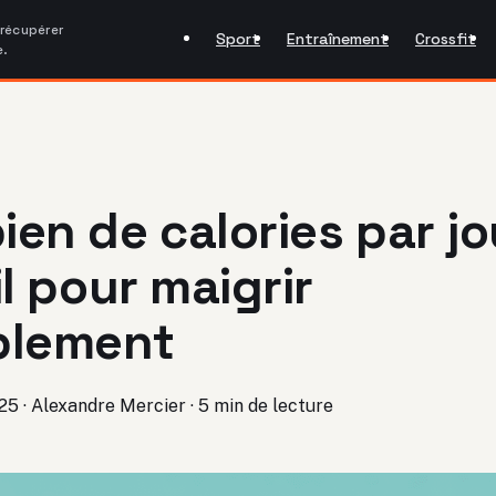
 récupérer
Sport
Entraînement
Crossfit
e.
en de calories par jo
il pour maigrir
blement
025
·
Alexandre Mercier
·
5 min de lecture