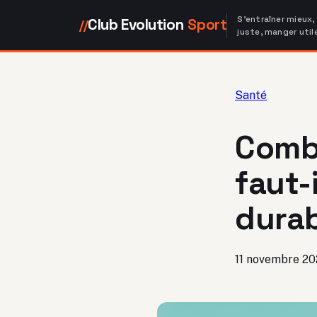
S'entraîner mieux,
Club Evolution
Sport
//
juste, manger util
Santé
Combi
faut-
dura
11 novembre 2