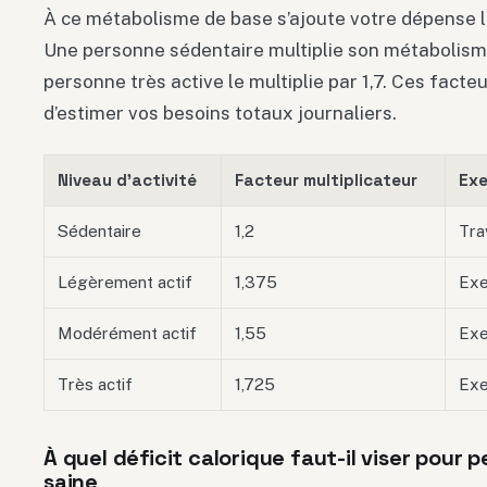
À ce métabolisme de base s’ajoute votre dépense li
Une personne sédentaire multiplie son métabolisme
personne très active le multiplie par 1,7. Ces facte
d’estimer vos besoins totaux journaliers.
Niveau d’activité
Facteur multiplicateur
Ex
Sédentaire
1,2
Tra
Légèrement actif
1,375
Exe
Modérément actif
1,55
Exe
Très actif
1,725
Exe
À quel déficit calorique faut-il viser pour 
saine