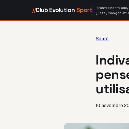
S'entraîner mieux,
Club Evolution
Sport
//
juste, manger util
Santé
Indiv
pense
utili
10 novembre 2