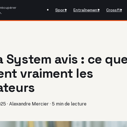
 récupérer
Sport
Entraînement
Crossfit
e.
a System avis : ce qu
nt vraiment les
sateurs
025
·
Alexandre Mercier
·
5 min de lecture