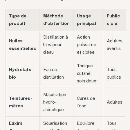
Type de
Méthode
Usage
Public
produit
d’obtention
principal
cible
Distillation à
Action
Huiles
Adultes
la vapeur
puissante
essentielles
avertis
d’eau
et ciblée
Tonique
Hydrolats
Eau de
Tous
cutané,
bio
distillation
publics
soin doux
Macération
Teintures-
Cures de
hydro-
Adultes
mères
fond
alcoolique
Élixirs
Solarisation
Équilibre
Tous