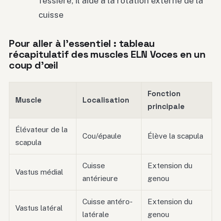
fessière, il aide à la rotation externe de la
cuisse
Pour aller à l’essentiel : tableau
récapitulatif des muscles ELN Voces en un
coup d’œil
Fonction
Muscle
Localisation
principale
Élévateur de la
Cou/épaule
Élève la scapula
scapula
Cuisse
Extension du
Vastus médial
antérieure
genou
Cuisse antéro-
Extension du
Vastus latéral
latérale
genou