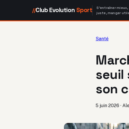
S'entraîner mieux,
Club Evolution
Sport
//
juste, manger util
Santé
March
seuil
son c
5 juin 2026
·
Al