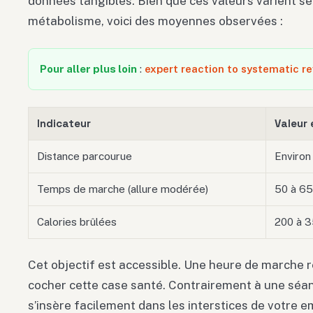
données tangibles. Bien que ces valeurs varient selo
métabolisme, voici des moyennes observées :
Pour aller plus loin
:
expert reaction to systematic r
Indicateur
Valeur
Distance parcourue
Environ
Temps de marche (allure modérée)
50 à 65
Calories brûlées
200 à 3
Cet objectif est accessible. Une heure de marche ré
cocher cette case santé. Contrairement à une séan
s’insère facilement dans les interstices de votre e