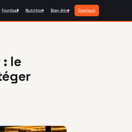
Football
Nutrition
Bien-être
Contact
: le
otéger