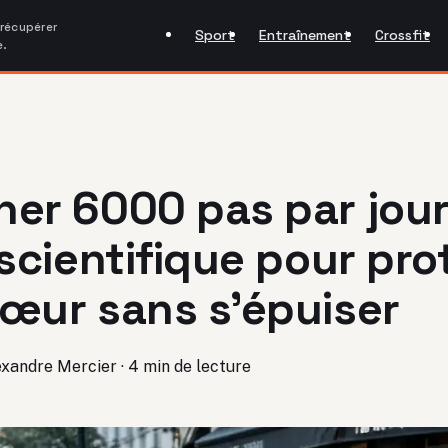
 récupérer
Sport
Entraînement
Crossfit
e.
er 6000 pas par jour 
 scientifique pour pr
œur sans s’épuiser
exandre Mercier
·
4 min de lecture