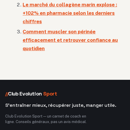
Le marché du collagène marin explose :
+102% en pharmacie selon les derniers
chiffres
Comment muscler son périnée
efficacement et retrouver confiance au
quotidien
Club Evolution
Sport
//
S'entraîner mieux, récupérer juste, manger utile.
Club Evolution Sport — un carnet de coach en
ligne. Conseils généraux, pas un avis médical.