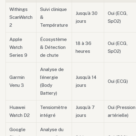
Withings
Suivi clinique
Jusqu’à 30
Oui (ECG,
ScanWatch
&
jours
SpO2)
2
Température
Apple
Écosystème
18 à 36
Oui (ECG,
Watch
& Détection
heures
SpO2)
Series 9
de chute
Analyse de
Garmin
l’énergie
Jusqu’à 14
Oui (ECG)
Venu 3
(Body
jours
Battery)
Huawei
Tensiomètre
Jusqu’à 7
Oui (Pression
Watch D2
intégré
jours
artérielle)
Google
Analyse du