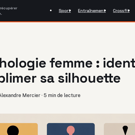
 récupérer
Sport
Entraînement
Crossfit
e.
ologie femme : identi
blimer sa silhouette
Alexandre Mercier
·
5 min de lecture