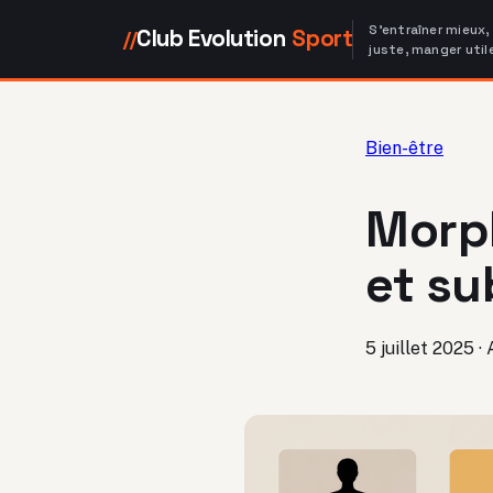
S'entraîner mieux,
Club Evolution
Sport
//
juste, manger util
Bien-être
Morph
et su
5 juillet 2025
·