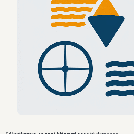
Sélectionner un
spot kitesurf
adapté demande