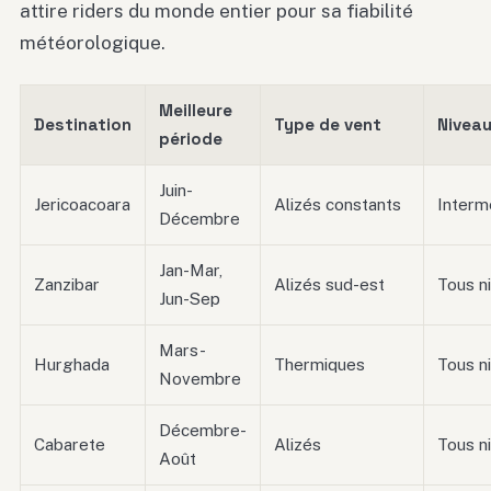
attire riders du monde entier pour sa fiabilité
météorologique.
Meilleure
Destination
Type de vent
Niveau
période
Juin-
Jericoacoara
Alizés constants
Interm
Décembre
Jan-Mar,
Zanzibar
Alizés sud-est
Tous n
Jun-Sep
Mars-
Hurghada
Thermiques
Tous n
Novembre
Décembre-
Cabarete
Alizés
Tous n
Août