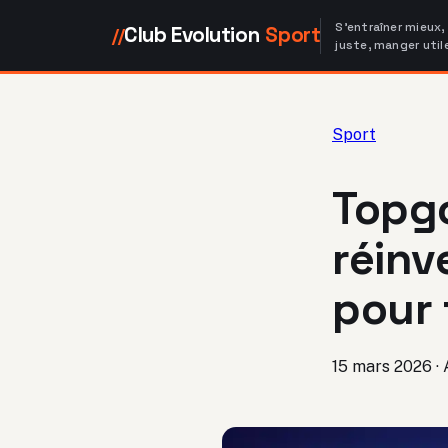
S'entraîner mieux,
Club Evolution
Sport
//
juste, manger util
Sport
Topgo
réinv
pour 
15 mars 2026
·