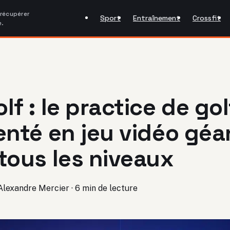
 récupérer
Sport
Entraînement
Crossfit
e.
lf : le practice de gol
enté en jeu vidéo géa
tous les niveaux
Alexandre Mercier
·
6 min de lecture