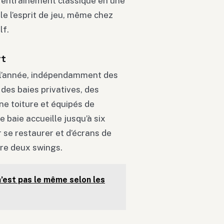
entraînement classique en une
le l’esprit de jeu, même chez
lf.
rt
 l’année, indépendamment des
des baies privatives, des
ne toiture et équipés de
baie accueille jusqu’à six
 se restaurer et d’écrans de
tre deux swings.
n’est pas le même selon les