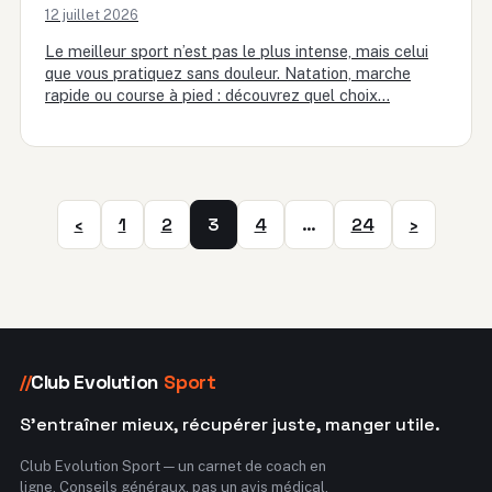
12 juillet 2026
Le meilleur sport n’est pas le plus intense, mais celui
que vous pratiquez sans douleur. Natation, marche
rapide ou course à pied : découvrez quel choix…
‹
1
2
3
4
…
24
›
Club Evolution
Sport
//
S'entraîner mieux, récupérer juste, manger utile.
Club Evolution Sport — un carnet de coach en
ligne. Conseils généraux, pas un avis médical.