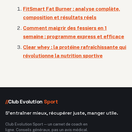
FitSmart Fat Burner : analyse complète,
composition et résultats réels
Comment maigrir des fessiers en 1
semaine : programme express et efficace
Clear whey : la protéine rafraîchissante qui
révolutionne la nutrition sportive
Club Evolution
Sport
//
S'entraîner mieux, récupérer juste, manger utile.
Club Evolution Sport — un carnet de coach en
ligne. Conseils généraux, pas un avis médical.