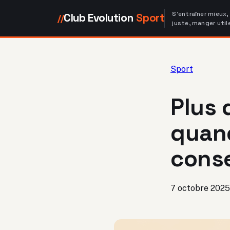
S'entraîner mieux,
Club Evolution
Sport
//
juste, manger util
Sport
Plus 
quand
conse
7 octobre 2025