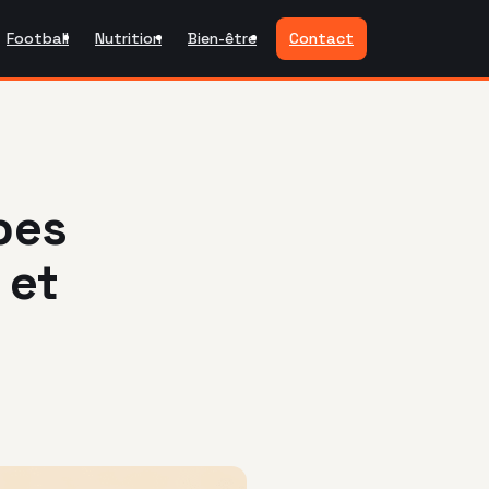
Football
Nutrition
Bien-être
Contact
bes
 et