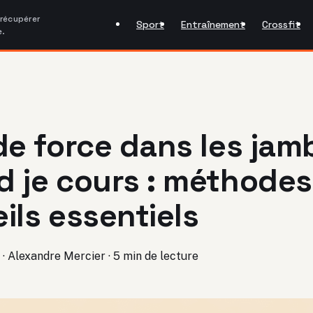
 récupérer
Sport
Entraînement
Crossfit
e.
de force dans les jam
 je cours : méthodes
ils essentiels
·
Alexandre Mercier
·
5 min de lecture