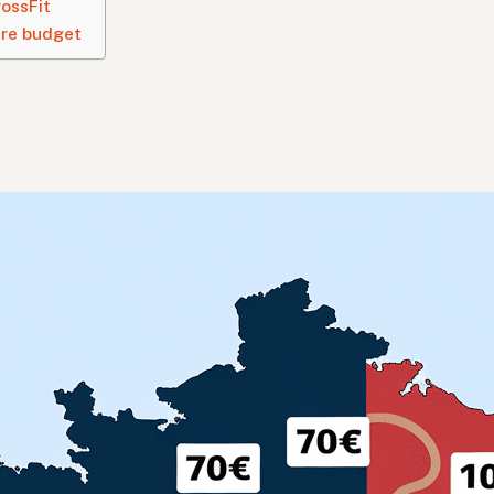
rossFit
tre budget