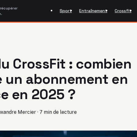
 récupérer
Sport
Entraînement
Crossfit
e.
du CrossFit : combien
e un abonnement en
e en 2025 ?
exandre Mercier
·
7 min de lecture