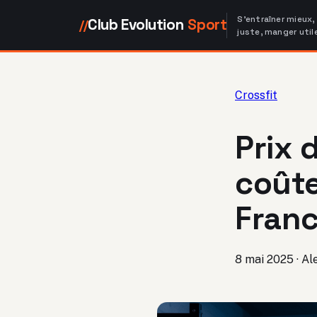
S'entraîner mieux,
Club Evolution
Sport
//
juste, manger util
Crossfit
Prix 
coût
Franc
8 mai 2025
·
Al