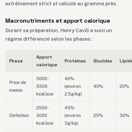
extrêmement strict et calculé au gramme près.
Macronutriments et apport calorique
Durant sa préparation, Henry Cavill a suivi un
régime différencié selon les phases :
Apport
Phase
Protéines
Glucides
Lipid
calorique
5000-
40%
Prise de
5500
(environ
40%
20%
masse
kcal/jour
2,5g/kg)
2500-
45%
Définition
3000
(environ
25%
30%
kcal/jour
3g/kg)