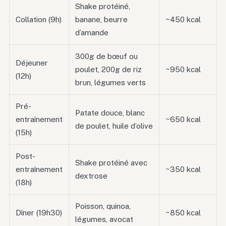
Shake protéiné,
Collation (9h)
banane, beurre
~450 kcal
d’amande
300g de bœuf ou
Déjeuner
poulet, 200g de riz
~950 kcal
(12h)
brun, légumes verts
Pré-
Patate douce, blanc
entraînement
~650 kcal
de poulet, huile d’olive
(15h)
Post-
Shake protéiné avec
entraînement
~350 kcal
dextrose
(18h)
Poisson, quinoa,
Dîner (19h30)
~850 kcal
légumes, avocat