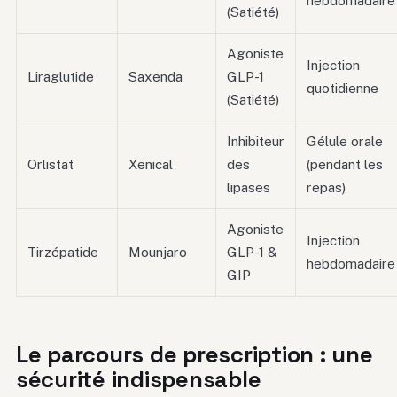
hebdomadaire
(Satiété)
Agoniste
Injection
Liraglutide
Saxenda
GLP-1
quotidienne
(Satiété)
Inhibiteur
Gélule orale
Orlistat
Xenical
des
(pendant les
lipases
repas)
Agoniste
Injection
Tirzépatide
Mounjaro
GLP-1 &
hebdomadaire
GIP
Le parcours de prescription : une
sécurité indispensable