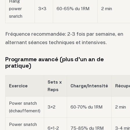
Hang
power
3×3
60-65% du 1RM
2 min
snatch
Fréquence recommandée: 2-3 fois par semaine, en
alternant séances techniques et intensives.
Programme avancé (plus d’un an de
pratique)
Sets x
Exercice
Charge/Intensité
Récupé
Reps
Power snatch
3×2
60-70% du 1RM
2 min
(échauffement)
Power snatch
6×1-2
75-85% du 1RM
3-4 mi