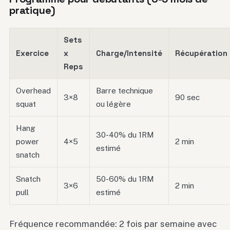
pratique)
Sets
Exercice
x
Charge/Intensité
Récupération
Reps
Overhead
Barre technique
3×8
90 sec
squat
ou légère
Hang
30-40% du 1RM
power
4×5
2 min
estimé
snatch
Snatch
50-60% du 1RM
3×6
2 min
pull
estimé
Fréquence recommandée: 2 fois par semaine avec