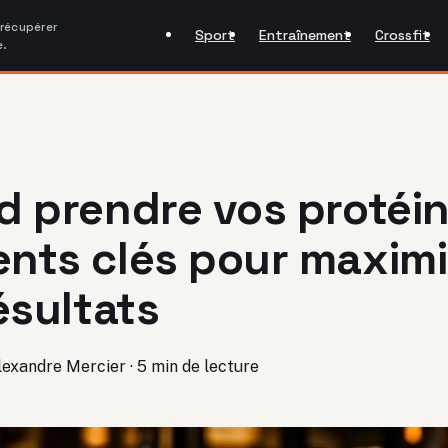
 récupérer
Sport
Entraînement
Crossfit
e.
 prendre vos protéin
nts clés pour maximi
ésultats
lexandre Mercier
·
5 min de lecture