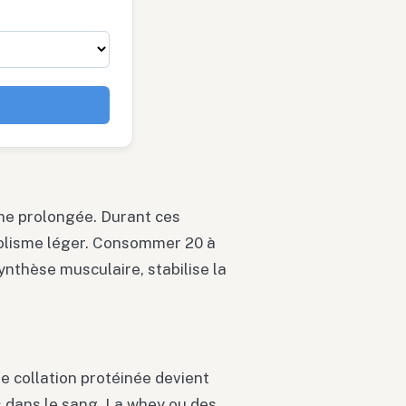
ûne prolongée. Durant ces
bolisme léger. Consommer 20 à
ynthèse musculaire, stabilise la
e collation protéinée devient
s dans le sang. La whey ou des