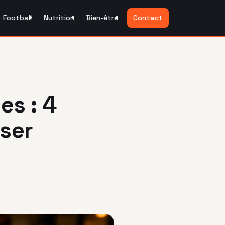
Football
Nutrition
Bien-être
Contact
es : 4
ser