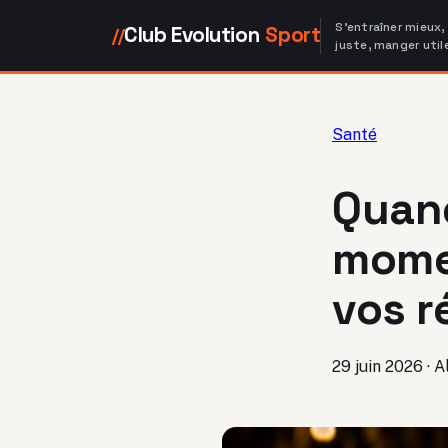
S'entraîner mieux,
Club Evolution
Sport
//
juste, manger util
Santé
Quand
mome
vos r
29 juin 2026
·
A