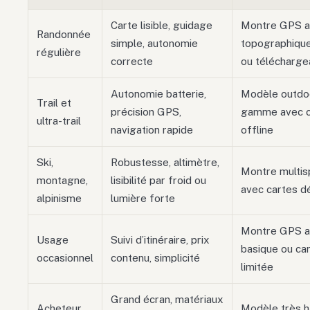
Carte lisible, guidage
Montre GPS a
Randonnée
simple, autonomie
topographiqu
régulière
correcte
ou télécharge
Autonomie batterie,
Modèle outdo
Trail et
précision GPS,
gamme avec c
ultra-trail
navigation rapide
offline
Ski,
Robustesse, altimètre,
Montre multis
montagne,
lisibilité par froid ou
avec cartes dé
alpinisme
lumière forte
Montre GPS av
Usage
Suivi d’itinéraire, prix
basique ou ca
occasionnel
contenu, simplicité
limitée
Grand écran, matériaux
Acheteur
Modèle très 