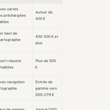
vec cartes
Autour de
es préchargées
400 €
ables
or haut de
400-500 € et
artographie
plus
port robuste
Plus de 500
taillées
€
ec navigation
Entrée de
rtographie
gamme vers
269-279 €
haut de gamme
Jusqu’à 1300