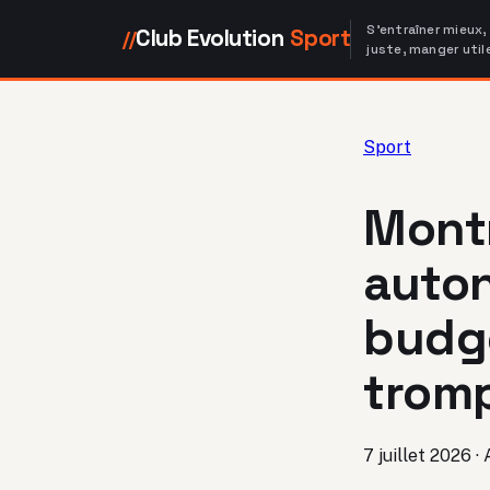
S'entraîner mieux,
Club Evolution
Sport
//
juste, manger util
Sport
Montr
auton
budge
trom
7 juillet 2026
·