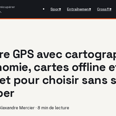
 récupérer
Sport
Entraînement
Crossfit
e.
e GPS avec cartograp
omie, cartes offline e
t pour choisir sans 
per
Alexandre Mercier
·
8 min de lecture