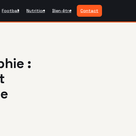
Football
Nutrition
Bien-être
Contact
hie :
t
se